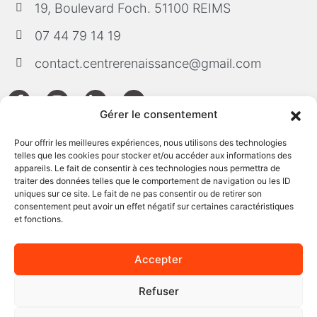
19, Boulevard Foch. 51100 REIMS
07 44 79 14 19
contact.centrerenaissance@gmail.com
Gérer le consentement
Pour offrir les meilleures expériences, nous utilisons des technologies
telles que les cookies pour stocker et/ou accéder aux informations des
Horaires
appareils. Le fait de consentir à ces technologies nous permettra de
traiter des données telles que le comportement de navigation ou les ID
Du lundi au dimanche
uniques sur ce site. Le fait de ne pas consentir ou de retirer son
consentement peut avoir un effet négatif sur certaines caractéristiques
De 8h à 22h
et fonctions.
Sur rendez-vous
Accepter
Refuser